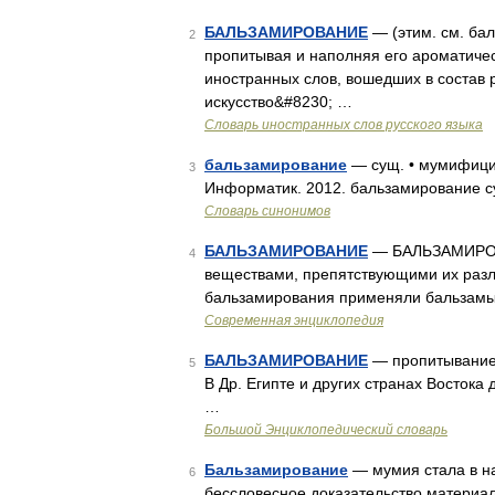
БАЛЬЗАМИРОВАНИЕ
— (этим. см. бал
2
пропитывая и наполняя его ароматиче
иностранных слов, вошедших в состав
искусство&#8230; …
Словарь иностранных слов русского языка
бальзамирование
— сущ. • мумифицир
3
Информатик. 2012. бальзамирование с
Словарь синонимов
БАЛЬЗАМИРОВАНИЕ
— БАЛЬЗАМИРОВА
4
веществами, препятствующими их разло
бальзамирования применяли бальзамы
Современная энциклопедия
БАЛЬЗАМИРОВАНИЕ
— пропитывание 
5
В Др. Египте и других странах Восток
…
Большой Энциклопедический словарь
Бальзамирование
— мумия стала в на
6
бессловесное доказательство материа