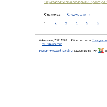
Энциклопедический словарь Ф.А. Брокгауза 
Страницы
Следующая
→
1
2
3
4
5
6
© Академик, 2000-2026
Обратная связь:
Техподдерж
👣 Путешествия
Экспорт словарей на сайты
, сделанные на PHP,
Jo