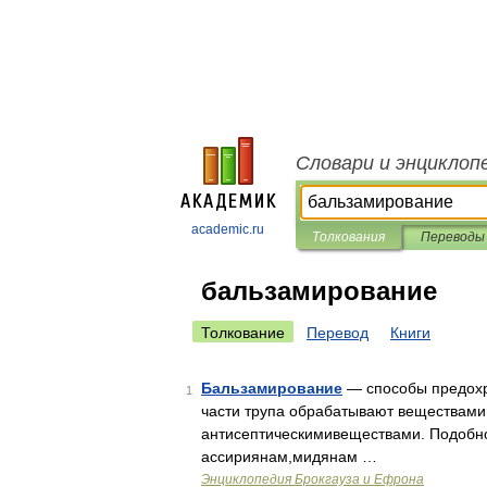
Словари и энциклоп
academic.ru
Толкования
Переводы
бальзамирование
Толкование
Перевод
Книги
Бальзамирование
— способы предохра
1
части трупа обрабатывают веществам
антисептическимивеществами. Подобно
ассириянам,мидянам …
Энциклопедия Брокгауза и Ефрона