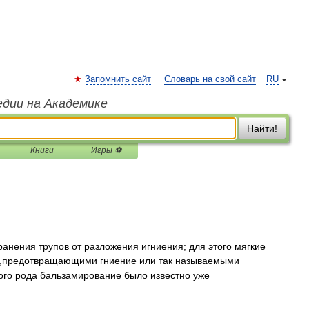
Запомнить сайт
Словарь на свой сайт
RU
едии на Академике
Найти!
Книги
Игры ⚽
нения трупов от разложения игниения; для этого мягкие
и,предотвращающими гниение или так называемыми
го рода бальзамирование было известно уже