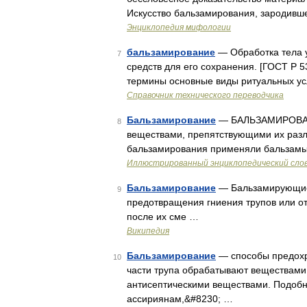
Искусство бальзамирования, зародивше
Энциклопедия мифологии
бальзамирование
— Обработка тела 
7
средств для его сохранения. [ГОСТ Р 
термины основные виды ритуальных ус
Справочник технического переводчика
Бальзамирование
— БАЛЬЗАМИРОВАНИ
8
веществами, препятствующими их разло
бальзамирования применяли бальзамы
Иллюстрированный энциклопедический сло
Бальзамирование
— Бальзамирующие 
9
предотвращения гниения трупов или о
после их сме …
Википедия
Бальзамирование
— способы предохра
10
части трупа обрабатывают веществам
антисептическими веществами. Подобн
ассириянам,&#8230; …