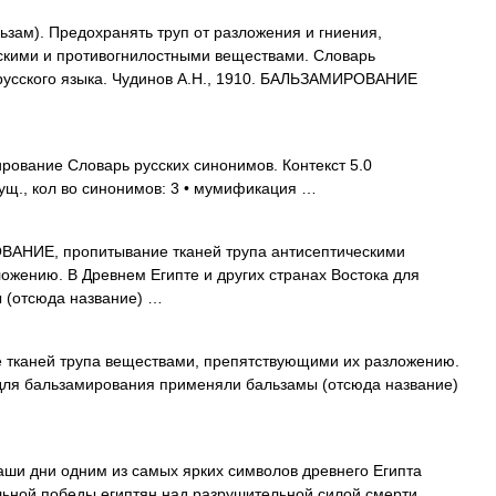
ьзам). Предохранять труп от разложения и гниения,
скими и противогнилостными веществами. Словарь
 русского языка. Чудинов А.Н., 1910. БАЛЬЗАМИРОВАНИЕ
ование Словарь русских синонимов. Контекст 5.0
ущ., кол во синонимов: 3 • мумификация …
НИЕ, пропитывание тканей трупа антисептическими
жению. В Древнем Египте и других странах Востока для
 (отсюда название) …
тканей трупа веществами, препятствующими их разложению.
а для бальзамирования применяли бальзамы (отсюда название)
ши дни одним из самых ярких символов древнего Египта
льной победы египтян над разрушительной силой смерти.