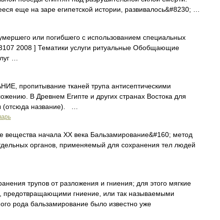
еся еще на заре египетской истории, развивалось&#8230; …
умершего или погибшего с использованием специальных
53107 2008 ] Тематики услуги ритуальные Обобщающие
луг …
Е, пропитывание тканей трупа антисептическими
жению. В Древнем Египте и других странах Востока для
 (отсюда название). …
варь
вещества начала XX века Бальзамирование&#160; метод
тдельных органов, применяемый для сохранения тел людей
нения трупов от разложения и гниения; для этого мягкие
и, предотвращающими гниение, или так называемыми
ого рода бальзамирование было известно уже