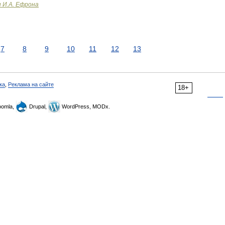
и И.А. Ефрона
7
8
9
10
11
12
13
ка
,
Реклама на сайте
18+
omla,
Drupal,
WordPress, MODx.